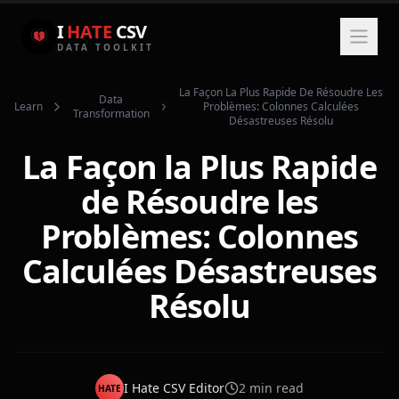
I
HATE
CSV
DATA TOOLKIT
La Façon La Plus Rapide De Résoudre Les
Data
Learn
Problèmes: Colonnes Calculées
Transformation
Désastreuses Résolu
La Façon la Plus Rapide
de Résoudre les
Problèmes: Colonnes
Calculées Désastreuses
Résolu
I Hate CSV Editor
2
min read
HATE