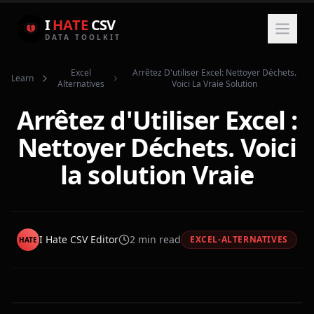
I
HATE
CSV
DATA TOOLKIT
Excel
Arrêtez D'utiliser Excel: Nettoyer Déchets.
Learn
Alternatives
Voici La Vraie Solution
Arrêtez d'Utiliser Excel :
Nettoyer Déchets. Voici
la solution Vraie
I Hate CSV Editor
2
min read
EXCEL-ALTERNATIVES
HATE