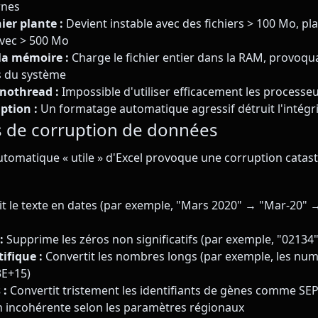
rnes
hier plante :
Devient instable avec des fichiers > 100 Mo, pl
vec > 500 Mo
 la mémoire :
Charge le fichier entier dans la RAM, provoqu
s du système
nothread :
Impossible d'utiliser efficacement les processe
uption :
Un formatage automatique agressif détruit l'intégr
 de corruption de données
tomatique « utile » d'Excel provoque une corruption catas
t le texte en dates (par exemple, "Mars 2020" → "Mar-20" →
:
Supprime les zéros non significatifs (par exemple, "02134
ifique :
Convertit les nombres longs (par exemple, les num
3E+15)
 :
Convertit tristement les identifiants de gènes comme SE
 incohérente selon les paramètres régionaux