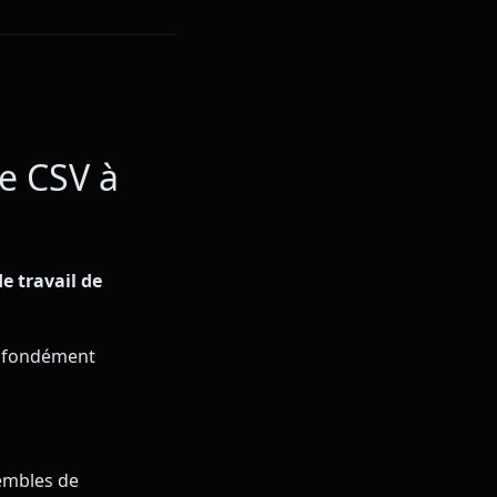
e CSV à
de travail de
profondément
embles de