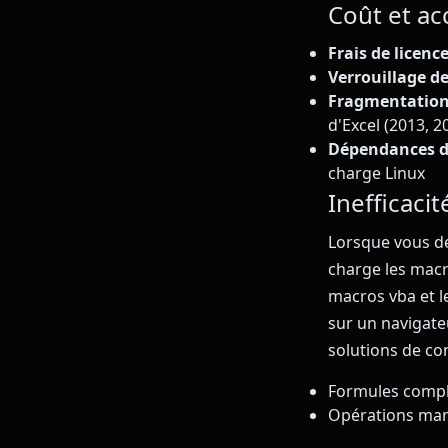
Coût et acc
Frais de licence
Verrouillage de
Fragmentation 
d'Excel (2013, 2
Dépendances du
charge Linux
Inefficacit
Lorsque vous de
charge les macro
macros vba et le
sur un navigate
solutions de c
Formules comple
Opérations manu