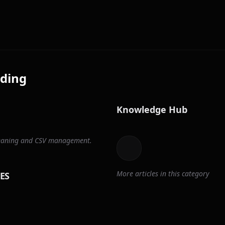
ding
Knowledge Hub
cleaning and CSV management.
More articles in this category
ES