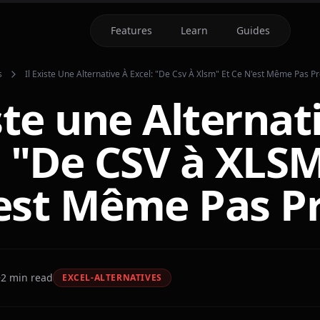
Features
Learn
Guides
s
Il Existe Une Alternative À Excel: "de Csv À Xlsm" Et Ce N'est Même Pas P
iste une Alternat
: "De CSV à XLSM
est Même Pas P
2
min read
EXCEL-ALTERNATIVES