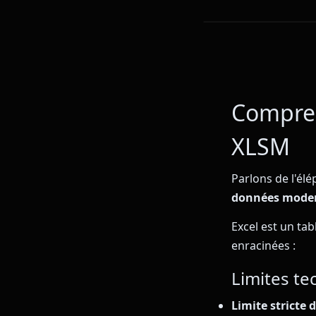
Compren
XLSM
Parlons de l'élé
données mode
Excel est un ta
enracinées :
Limites te
Limite stricte d