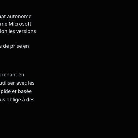
chat autonome
tème Microsoft
lon les versions
s de prise en
 prenant en
tiliser avec les
apide et basée
us oblige à des