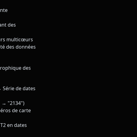
ante
ant des
urs multicœurs
ité des données
trophique des
 Série de dates
" → "2134")
éros de carte
PT2 en dates