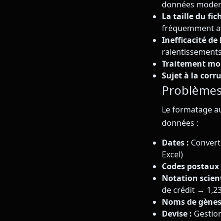
données mode
La taille du fic
fréquemment a
Inefficacité de
ralentissement
Traitement mo
Sujet à la corr
Problèmes
Le formatage au
données :
Dates :
Converti
Excel)
Codes postaux 
Notation scient
de crédit → 1,2
Noms de gènes
Devise :
Gestion