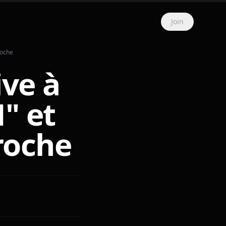
Join
roche
ive à
" et
roche