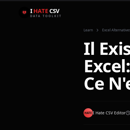
I
HATE
CSV
DATA TOOLKIT
Learn
Excel Alternative
Il Ex
Excel
Ce N'
I Hate CSV Editor
HATE