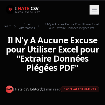
I
HATE
CSV
DATA TOOLKIT
Excel
Il N'y A Aucune Excuse Pour Utiliser Excel
Learn
Alternatives
Pour "extraire Données Piégées Pdf"
Il N'y A Aucune Excuse
pour Utiliser Excel pour
"Extraire Données
Piégées PDF"
I Hate CSV Editor
2
min read
EXCEL-ALTERNATIVES
HATE