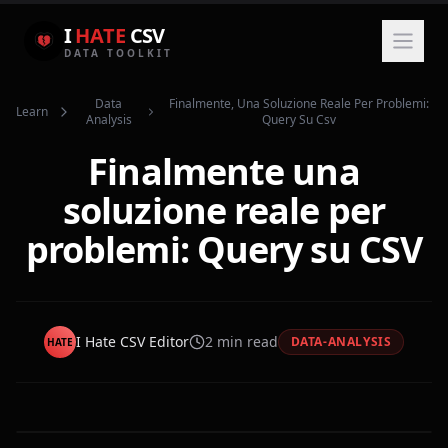
I
HATE
CSV
DATA TOOLKIT
Data
Finalmente, Una Soluzione Reale Per Problemi:
Learn
Analysis
Query Su Csv
Finalmente una
soluzione reale per
problemi: Query su CSV
I Hate CSV Editor
2
min read
DATA-ANALYSIS
HATE