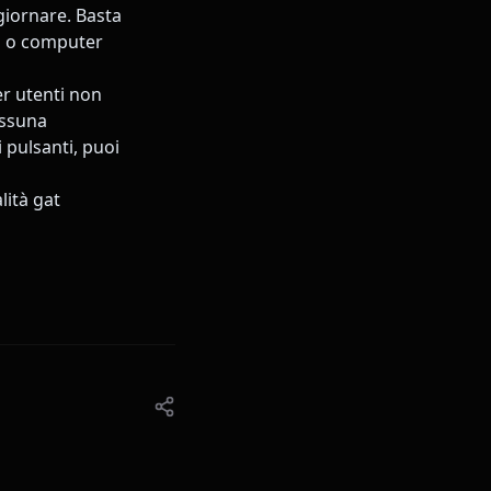
giornare. Basta
si o computer
er utenti non
essuna
 pulsanti, puoi
lità gat