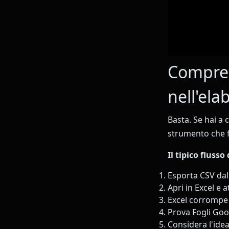
Compren
nell'ela
Basta. Se hai a
strumento che f
Il tipico flusso
Esporta CSV da
Apri in Excel e 
Excel corrompe 
Prova Fogli Goo
Considera l'ide