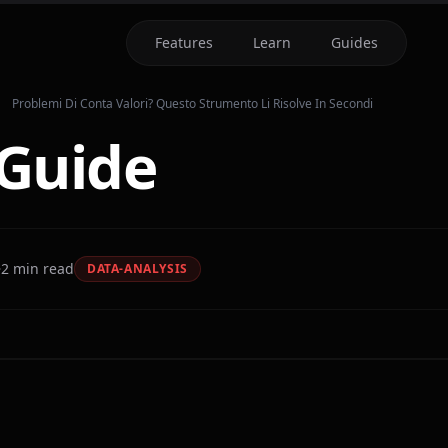
Features
Learn
Guides
Problemi Di Conta Valori? Questo Strumento Li Risolve In Secondi
Guide
2
min read
DATA-ANALYSIS