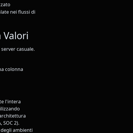
zzato
ate nei flussi di
 Valori
 server casuale.
una colonna
e l'intera
tilizzando
rchitettura
, SOC 2).
 degli ambienti