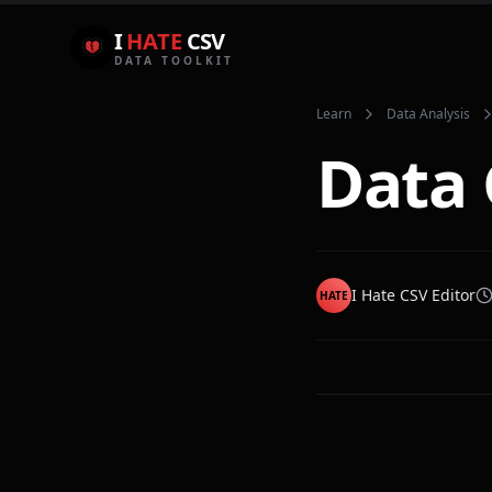
I
HATE
CSV
DATA TOOLKIT
Learn
Data Analysis
Data 
I Hate CSV Editor
HATE