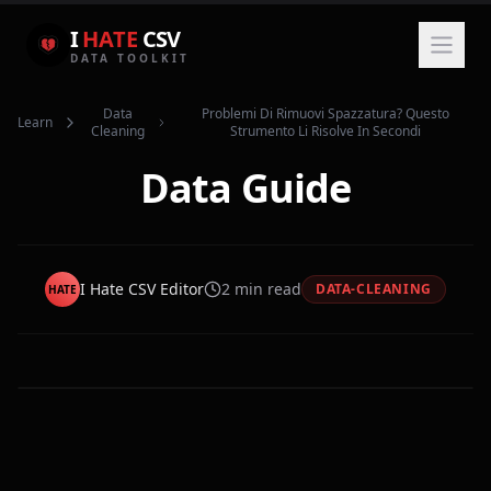
I
HATE
CSV
DATA TOOLKIT
Data
Problemi Di Rimuovi Spazzatura? Questo
Learn
Cleaning
Strumento Li Risolve In Secondi
Data Guide
I Hate CSV Editor
2
min read
DATA-CLEANING
HATE