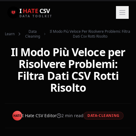
I
HATE
CSV
DATA TOOLKIT
Data
Il Modo Più Veloce Per Risolvere Problemi: Filtra
Learn
Cleaning
Dati Csv Rotti Risolto
Il Modo Più Veloce per
Risolvere Problemi:
Filtra Dati CSV Rotti
Risolto
I Hate CSV Editor
2
min read
DATA-CLEANING
HATE