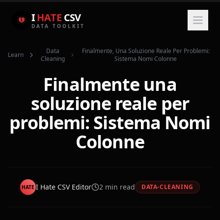
I
HATE
CSV
DATA TOOLKIT
Data
Finalmente, Una Soluzione Reale Per Problemi:
Learn
Cleaning
Sistema Nomi Colonne
Finalmente una
soluzione reale per
problemi: Sistema Nomi
Colonne
I Hate CSV Editor
2
min read
DATA-CLEANING
HATE