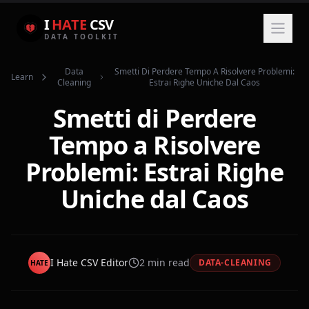
I
HATE
CSV
DATA TOOLKIT
Data
Smetti Di Perdere Tempo A Risolvere Problemi:
Learn
Cleaning
Estrai Righe Uniche Dal Caos
Smetti di Perdere
Tempo a Risolvere
Problemi: Estrai Righe
Uniche dal Caos
I Hate CSV Editor
2
min read
DATA-CLEANING
HATE