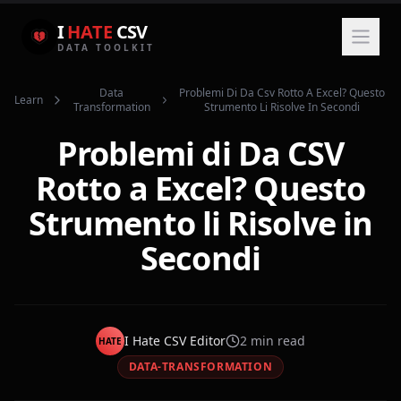
I
HATE
CSV
DATA TOOLKIT
Data
Problemi Di Da Csv Rotto A Excel? Questo
Learn
Transformation
Strumento Li Risolve In Secondi
Problemi di Da CSV
Rotto a Excel? Questo
Strumento li Risolve in
Secondi
I Hate CSV Editor
2
min read
HATE
DATA-TRANSFORMATION