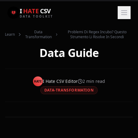
I
HATE
CSV
DATA TOOLKIT
Data
Problemi Di Regex Incubo? Questo
Learn
Transformation
Strumento Li Risolve In Secondi
Data Guide
I Hate CSV Editor
2
min read
HATE
DATA-TRANSFORMATION