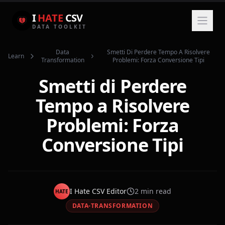
I
HATE
CSV
DATA TOOLKIT
Data
Smetti Di Perdere Tempo A Risolvere
Learn
Transformation
Problemi: Forza Conversione Tipi
Smetti di Perdere
Tempo a Risolvere
Problemi: Forza
Conversione Tipi
I Hate CSV Editor
2
min read
HATE
DATA-TRANSFORMATION