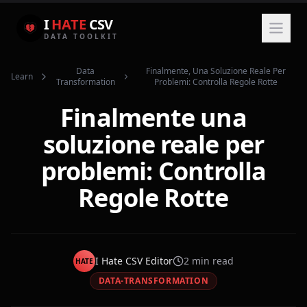
I
HATE
CSV
DATA TOOLKIT
Data
Finalmente, Una Soluzione Reale Per
Learn
Transformation
Problemi: Controlla Regole Rotte
Finalmente una
soluzione reale per
problemi: Controlla
Regole Rotte
I Hate CSV Editor
2
min read
HATE
DATA-TRANSFORMATION