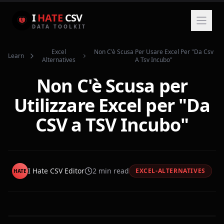
I
HATE
CSV
DATA TOOLKIT
Excel
Non C'è Scusa Per Usare Excel Per "da Csv
Learn
Alternatives
A Tsv Incubo"
Non C'è Scusa per
Utilizzare Excel per "Da
CSV a TSV Incubo"
I Hate CSV Editor
2
min read
EXCEL-ALTERNATIVES
HATE