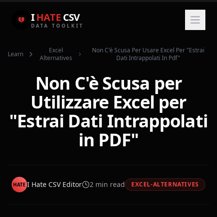
I
HATE
CSV
DATA TOOLKIT
Excel
Non C'è Scusa Per Usare Excel Per "estrai
Learn
Alternatives
Dati Intrappolati In Pdf"
Non C'è Scusa per
Utilizzare Excel per
"Estrai Dati Intrappolati
in PDF"
I Hate CSV Editor
2
min read
EXCEL-ALTERNATIVES
HATE