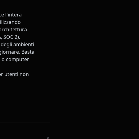
e l'intera
tilizzando
rchitettura
, SOC 2).
 degli ambienti
giornare. Basta
si o computer
er utenti non