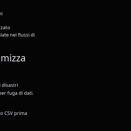
ni
zzato
ate nei flussi di
imizza
 disastri
er fuga di dati.
tuo CSV prima