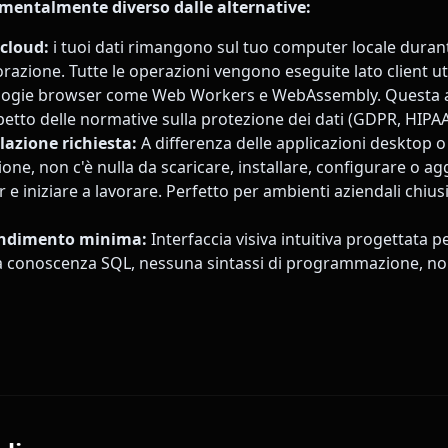
mentalmente diverso dalle alternative:
 cloud:
i tuoi dati rimangono sul tuo computer locale durant
orazione. Tutte le operazioni vengono eseguite lato client u
ogie browser come Web Workers e WebAssembly. Questa a
spetto delle normative sulla protezione dei dati (GDPR, HIPAA
lazione richiesta:
A differenza delle applicazioni desktop o
ne, non c'è nulla da scaricare, installare, configurare o ag
r e iniziare a lavorare. Perfetto per ambienti aziendali chiu
endimento minima:
Interfaccia visiva intuitiva progettata p
a conoscenza SQL, nessuna sintassi di programmazione, no