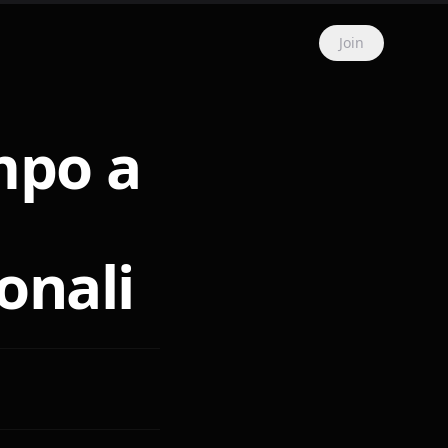
Join
mpo a
onali