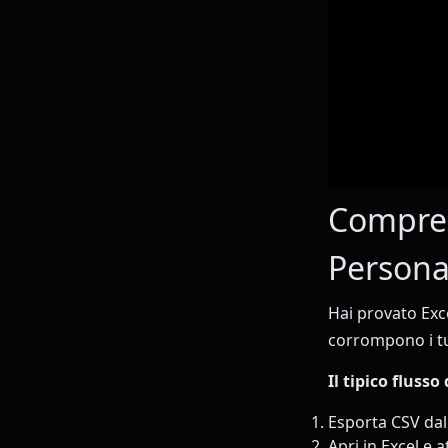
Compren
Personal
Hai provato Exc
corrompono i tu
Il tipico flusso
Esporta CSV da
Apri in Excel e 