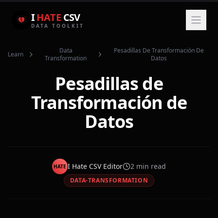
I
HATE
CSV
DATA TOOLKIT
Data
Pesadillas De Transformación De
Learn
Transformation
Datos
Pesadillas de
Transformación de
Datos
I Hate CSV Editor
2
min read
HATE
DATA-TRANSFORMATION