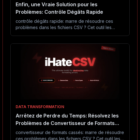
Enfin, une Vraie Solution pour les
Problèmes: Contrôle Dégâts Rapide
contrôle dégâts rapide: marre de résoudre ces
problèmes dans les fichiers CSV ? Cet outil les
résout en secondes sans Excel ni code.
DATA TRANSFORMATION
Arrêtez de Perdre du Temps: Résolvez les
Problèmes de Convertisseur de Formats
Cassés dans les Fichiers CSV
convertisseur de formats cassés: marre de résoudre
ces problèmes dans les fichiers CSV ? Cet outil les