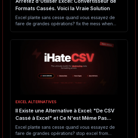
Arrêtez d'Utiliser Excel: Convertisseur de
Formats Cassés. Voici la Vraie Solution
Excel plante sans cesse quand vous essayez de
faire de grandes opérations? fix the mess when
your csv export breaks. convert between broken
excel files (xls, xlsx), malformed json, corrupted csv,
and busted tsv formats because nothing ever works
the first time. handle the encoding disasters and
delimiter chaos that plague every data export.?
Arrêtez de l'utiliser. Cet outil gratuit fonctionne
vraiment.
EXCEL ALTERNATIVES
Il Existe une Alternative à Excel: "De CSV
Cassé à Excel" et Ce N'est Même Pas
Proche
Excel plante sans cesse quand vous essayez de
faire de grandes opérations? stop excel from