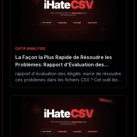
DATA ANALYSIS
La Façon la Plus Rapide de Résoudre les
Problèmes: Rapport d'Évaluation des
Dégâts Résolu
rapport d'évaluation des dégâts: marre de résoudre
ces problèmes dans les fichiers CSV ? Cet outil les
résout en secondes sans Excel ni code.