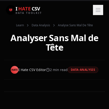
I
HATE
CSV
DATA TOOLKIT
Learn
Data Analysis
Analyse Sans Mal De Tête
Analyser Sans Mal de
Tête
I Hate CSV Editor
2
min read
DATA-ANALYSIS
HATE