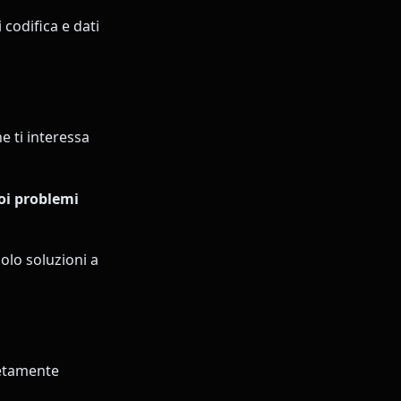
i codifica e dati
he ti interessa
uoi problemi
olo soluzioni a
letamente