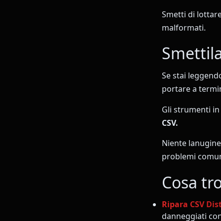
Smetti di lottare
malformati.
Smettila
Se stai leggend
portare a termin
Gli strumenti i
CSV.
Niente lanugine.
problemi comuni
Cosa tro
Ripara CSV Dis
danneggiati con 