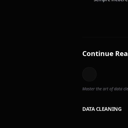
Continue Rea
Master the art of data 
DATA CLEANING