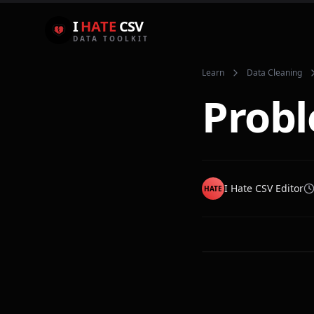
I
HATE
CSV
DATA TOOLKIT
Learn
Data Cleaning
Probl
I Hate CSV Editor
HATE