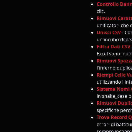
Controllo Dann
clic.
Rimuovi Carat
unificatori che
Unisci CSV
- Com
un incubo di pez
Filtra Dati CSV
Excel sono inutil
Rimuovi Spazz
l'inferno duplic
Riempi Celle V
utilizzando l'in
Sistema Nomi 
in snake_case p
Rimuovi Duplic
specifiche perch
Trova Record Q
errori di battit
sempre incoere