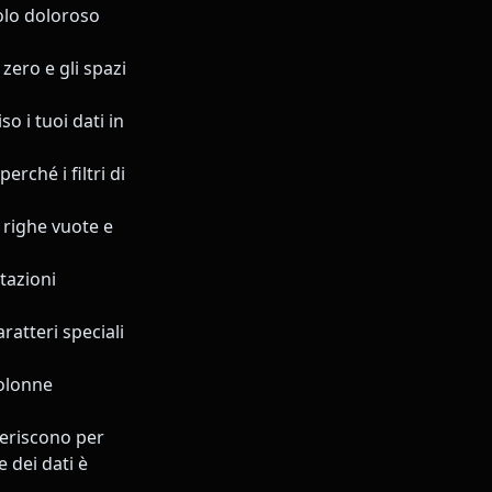
solo doloroso
zero e gli spazi
o i tuoi dati in
rché i filtri di
e righe vuote e
tazioni
ratteri speciali
colonne
fferiscono per
 dei dati è