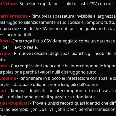
i Veloce
- Soluzione rapida per i soliti disastri CSV con un 
teri Fantasma
- Rimuovi la spazzatura invisibile a larghezza 
 distruggono silenziosamente il tuo codice e rompono tutto.
bina dozzine di file CSV incoerenti perché qualcuno ha divis
zi incompatibili.
 Rotti
- Interroga il tuo CSV danneggiato come un database pe
i per il lavoro reale.
atura
- Rimuove i disastri degli spazi bianchi, gli incubi dell
ato.
uote
- Correggi i valori mancanti che interrompono le impor
terpolazione perché i valori nulli distruggono tutto.
Colonne
- Rinominare in blocco le intestazioni con spazi e ca
erché i database odiano i nomi leggibili dall'uomo.
ati
- Rimuovi i duplicati che interrompono tutto in base a 
é i tuoi dati sono pieni di spazzatura ridondante.
uasi-Duplicati
- Trova e unisci record quasi identici che di
ura (ad esempio "Jon Doe" vs "John Doe") perché l'immissione
nte