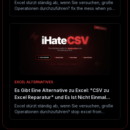
Excel stürzt ständig ab, wenn Sie versuchen, große
Operationen durchzuführen? fix the mess when your
csv export breaks. convert between broken excel
files (xls, xlsx), malformed json, corrupted csv, and
busted tsv formats because nothing ever works the
first time. handle the encoding disasters and
delimiter chaos that plague every data export.?
Hören Sie auf, es zu verwenden. Dieses kostenlose
Tool funktioniert tatsächlich.
EXCEL ALTERNATIVES
Es Gibt Eine Alternative zu Excel: "CSV zu
Excel Reparatur" und Es Ist Nicht Einmal
Nah
Excel stürzt ständig ab, wenn Sie versuchen, große
Operationen durchzuführen? stop excel from
destroying your csv files. convert broken csv to xlsx
while fixing the encoding disasters, formatting
nightmares, and data type failures that make excel