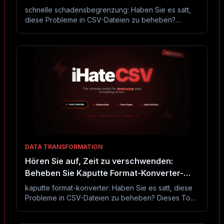
schnelle schadensbegrenzung: Haben Sie es satt,
diese Probleme in CSV-Dateien zu beheben?
Dieses Tool behebt sie in Sekunden ohne Excel
oder Code.
DATA TRANSFORMATION
Hören Sie auf, Zeit zu verschwenden:
Beheben Sie Kaputte Format-Konverter-
Probleme in CSV-Dateien
kaputte format-konverter: Haben Sie es satt, diese
Probleme in CSV-Dateien zu beheben? Dieses Tool
behebt sie in Sekunden ohne Excel oder Code.