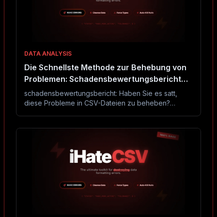
DATA ANALYSIS
Die Schnellste Methode zur Behebung von
Problemen: Schadensbewertungsbericht
Gelöst
schadensbewertungsbericht: Haben Sie es satt,
diese Probleme in CSV-Dateien zu beheben?
Dieses Tool behebt sie in Sekunden ohne Excel
oder Code.